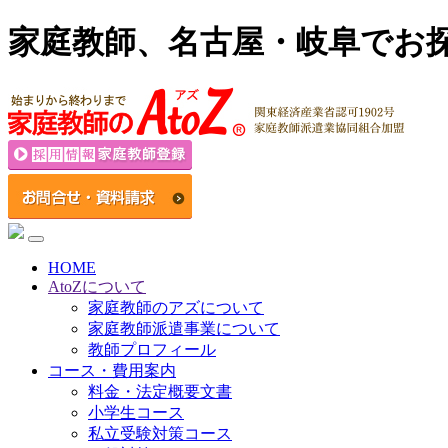
家庭教師、名古屋・岐阜でお
HOME
AtoZについて
家庭教師のアズについて
家庭教師派遣事業について
教師プロフィール
コース・費用案内
料金・法定概要文書
小学生コース
私立受験対策コース