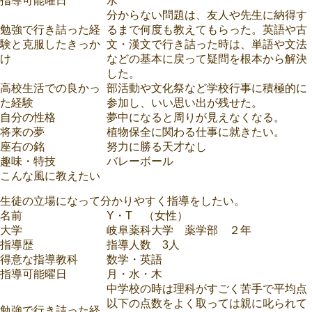
指導可能曜日
水
分からない問題は、友人や先生に納得す
勉強で行き詰った経
るまで何度も教えてもらった。英語や古
験と克服したきっか
文・漢文で行き詰った時は、単語や文法
け
などの基本に戻って疑問を根本から解決
した。
高校生活での良かっ
部活動や文化祭など学校行事に積極的に
た経験
参加し、いい思い出が残せた。
自分の性格
夢中になると周りが見えなくなる。
将来の夢
植物保全に関わる仕事に就きたい。
座右の銘
努力に勝る天才なし
趣味・特技
バレーボール
こんな風に教えたい
生徒の立場になって分かりやすく指導をしたい。
名前
Y・T （女性）
大学
岐阜薬科大学 薬学部 ２年
指導歴
指導人数 3人
得意な指導教科
数学・英語
指導可能曜日
月・水・木
中学校の時は理科がすごく苦手で平均点
以下の点数をよく取っては親に叱られて
勉強で行き詰った経