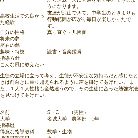
うになります。
友達が沢山できて、中学生のときよりも
高校生活での良かっ
行動範囲が広がり毎日が楽しかったで
た経験
す。
自分の性格
真っ直ぐ・几帳面
将来の夢
座右の銘
趣味・特技
読書・音楽鑑賞
指導方針
こんな風に教えたい
生徒の立場に立って考え、生徒が不安定な気持ちだと感じたと
きは前向きに乗り越えられるように声を掛けてあげたい。 ま
た、１人１人性格も全然違うので、その生徒に合った勉強方法
を見つけてあげたい。
名前
S・C （男性）
大学
名城大学 農学部 1年
指導歴
得意な指導教科
数学・生物