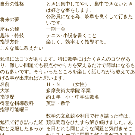
自分の性格
ときは集中してやり、集中できないとき
は好きな事をします。
公務員になる為、岐阜を良くして行きた
将来の夢
いです。
座右の銘
一期一会
趣味・特技
テニス･小説を書くこと
指導方針
楽しく、効率よく指導する。
こんな風に教えたい
勉強にはコツがあります。特に数学にはたくさんのコツがあ
り、難しい問題でも視点ややり方を変えるだけで簡単になるも
のも多いです。そういったところを楽しく話しながら教えてあ
げる事が出来ればと思います。
名前
Ｈ・Ｎ （女性）
大学
多摩美術大学院 卒業
指導歴
約１年 小・中学生数名
得意な指導教科
英語・数学
指導可能曜日
数学の文章題や利用で行き詰った時は、
勉強で行き詰った経
類似問題をひたすら解き続けました。あ
験と克服したきっか
る日どれも同じような問題と気付きそこ
け
からスムーズに問題を解く事ができるよ