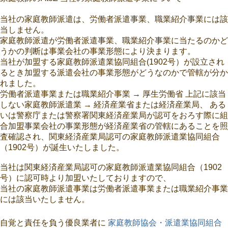
当社の家庭教師派遣は、労働者派遣事業、職業紹介事業には該
当しません。
家庭教師派遣が労働者派遣事業、職業紹介事業に当たるのかど
うかの判断は事業会社の事業形態により決まります。
当社が加盟する家庭教師派遣業協同組合(1902号）が設立され
るとき加盟する派遣会社の事業形態がどうなのかで管轄が分か
れました。
労働者派遣事業または職業紹介事業 → 厚生労働省 上記に該当
しない家庭教師派遣業 → 経済産業省または経済産業局、 ある
いは警察庁または警察署関東経済産業局が認可をおろす際に組
合加盟事業会社の事業形態が経済産業省の管轄にあることを照
査確認され、関東経済産業局認可の家庭教師派遣業協同組合
（1902号）が誕生いたしました。
当社は関東経済産業局認可の家庭教師派遣業協同組合（1902
号）に認可時より加盟いたしておりますので、
当社の家庭教師派遣事業は労働者派遣事業または職業紹介事業
には該当いたしません。
自覚と責任を負う優良業者に
家庭教師協会・派遣業協同組合