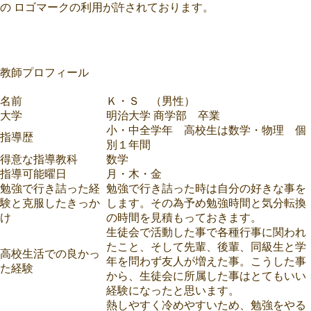
の ロゴマークの利用が許されております。
教師プロフィール
名前
Ｋ・Ｓ （男性）
大学
明治大学 商学部 卒業
小・中全学年 高校生は数学・物理 個
指導歴
別１年間
得意な指導教科
数学
指導可能曜日
月・木・金
勉強で行き詰った経
勉強で行き詰った時は自分の好きな事を
験と克服したきっか
します。その為予め勉強時間と気分転換
け
の時間を見積もっておきます。
生徒会で活動した事で各種行事に関われ
たこと、そして先輩、後輩、同級生と学
高校生活での良かっ
年を問わず友人が増えた事。こうした事
た経験
から、生徒会に所属した事はとてもいい
経験になったと思います。
熱しやすく冷めやすいため、勉強をやる