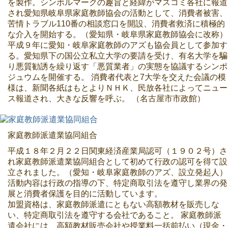
を製作。シンボルマークの趣旨と経緯がマスコミ各社に報道
され愛知県岐阜県家庭教師協会の活動として、消費者被害、
苦情トラブル110番の相談窓口を開設、消費者救済に積極的
な介入を開始する。（愛知県・岐阜県家庭教師協会に改称）
平成９年に愛知・岐阜家庭教師のアズも協会員として参加す
る。愛知県下の国公立私立大学の要請を受け、有名大学を騙
り悪質勧誘を繰り返す「悪質業者」の実態を協議するシンポ
ジュウムを開催する。 消費者代表と7大学を交えた会議の模
様は、新聞各紙はもとよりＮＨＫ、民放各社によってニュー
ス報道され、大きな反響を呼ぶ。 （名古屋市市政館）
家庭教師派遣業協同組合
平成１８年２月２２日関東経済産業局認可（１９０２号）さ
れ家庭教師派遣業協同組合として初めて行政の認可を得て設
立されました。（愛知・岐阜家庭教師のアズ、設立発起人）
活動内容は行政の指導の下、特定商取引法を遵守し業界の発
展と消費者保護を目的に活動しています。
加盟資格は、家庭教師派遣にともない高額教材を販売しな
い、特定商取引法を遵守する会社であること。 家庭教師派
遣会社には、高額教材販売会社や授業料一括前払い（現金・