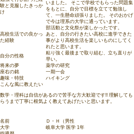
いました。 そこで学校でもらった問題集
験と克服したきっか
をもとに、自分で目標を立てて勉強し
け
て、一生懸命頑張りました。 そのおかげ
で今は理系の大学に通っています。
部活動と文化祭が楽しかったです。
高校生活での良かっ
あと、自分の行きたい高校に進学できた
た経験
事がより高校生活を楽しいものにしてく
れたと思います。
粘り強く最後まで取り組む、立ち直りが
自分の性格
早い。
将来の夢
薬学の研究
座右の銘
一期一会
趣味・特技
ハイキング
こんな風に教えたい
数学・理科は自信があるので苦手な方大歓迎です!! 理解しても
らうまで丁寧に根気よく教えてあげたいと思います。
名前
Ｄ・Ｈ（男性
大学
岐阜大学 医学 1年
指導歴