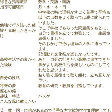
得意な指導教科
数学・英語・国語
指導可能曜日
月・水・木・日
中学校の時は理科がすごく苦手で平均点
以下の点数をよく取っては親に叱られて
いました。
勉強で行き詰った経
そこで学校でもらった問題集をもとに、
験と克服したきっか
自分で目標を立てて勉強して、一生懸命
け
頑張りました。
そのおかげで今は理系の大学に通ってい
ます。
部活動と文化祭が楽しかったです。
高校生活での良かっ
あと、自分の行きたい高校に進学できた
た経験
事がより高校生活を楽しいものにしてく
れたと思います。
粘り強く最後まで取り組む、立ち直りが
自分の性格
早い。
将来の夢
教育の研究・教員を目指しています。
座右の銘
趣味・特技
バスケ
こんな風に教えたい
英・数・国・自信があるので苦手な方大歓迎です!! 理解しても