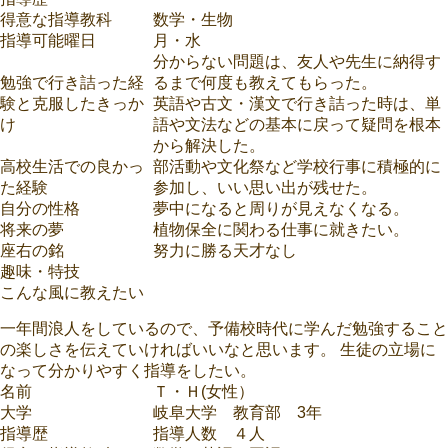
得意な指導教科
数学・生物
指導可能曜日
月・水
分からない問題は、友人や先生に納得す
勉強で行き詰った経
るまで何度も教えてもらった。
験と克服したきっか
英語や古文・漢文で行き詰った時は、単
け
語や文法などの基本に戻って疑問を根本
から解決した。
高校生活での良かっ
部活動や文化祭など学校行事に積極的に
た経験
参加し、いい思い出が残せた。
自分の性格
夢中になると周りが見えなくなる。
将来の夢
植物保全に関わる仕事に就きたい。
座右の銘
努力に勝る天才なし
趣味・特技
こんな風に教えたい
一年間浪人をしているので、予備校時代に学んだ勉強すること
の楽しさを伝えていければいいなと思います。 生徒の立場に
なって分かりやすく指導をしたい。
名前
Ｔ・Ｈ(女性）
大学
岐阜大学 教育部 3年
指導歴
指導人数 ４人