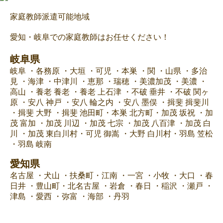
家庭教師派遣可能地域
愛知・岐阜での家庭教師はお任せください！
岐阜県
岐阜
・各務原
・大垣
・可児
・本巣
・関
・山県
・多治
見
・海津
・中津川
・恵那
・瑞穂
・美濃加茂
・美濃
・
高山
・養老
養老
・養老
上石津
・不破
垂井
・不破
関ヶ
原
・安八
神戸
・安八
輪之内
・安八
墨俣
・揖斐
揖斐川
・揖斐
大野
・揖斐
池田町・本巣
北方町・加茂
坂祝
・加
茂
富加
・加茂
川辺
・加茂
七宗
・加茂
八百津
・加茂
白
川
・加茂
東白川村・可児
御嵩
・大野
白川村・羽島
笠松
・羽島
岐南
愛知県
名古屋
・犬山
・扶桑町・江南
・一宮
・小牧
・大口
・春
日井
・豊山町・北名古屋
・岩倉
・春日
・稲沢
・瀬戸
・
津島
・愛西
・弥富
・海部
・丹羽