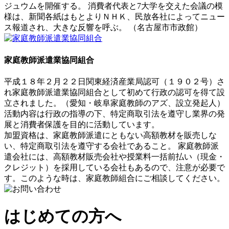
ジュウムを開催する。 消費者代表と7大学を交えた会議の模
様は、新聞各紙はもとよりＮＨＫ、民放各社によってニュー
ス報道され、大きな反響を呼ぶ。 （名古屋市市政館）
家庭教師派遣業協同組合
平成１８年２月２２日関東経済産業局認可（１９０２号）さ
れ家庭教師派遣業協同組合として初めて行政の認可を得て設
立されました。（愛知・岐阜家庭教師のアズ、設立発起人）
活動内容は行政の指導の下、特定商取引法を遵守し業界の発
展と消費者保護を目的に活動しています。
加盟資格は、家庭教師派遣にともない高額教材を販売しな
い、特定商取引法を遵守する会社であること。 家庭教師派
遣会社には、高額教材販売会社や授業料一括前払い（現金・
クレジット）を採用している会社もあるので、注意が必要で
す。このような時は、家庭教師組合にご相談してください。
はじめての方へ