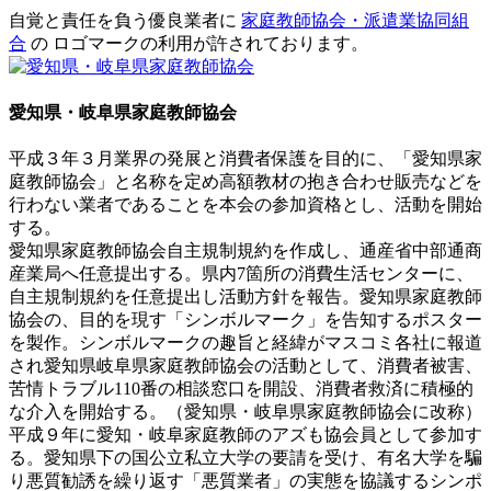
自覚と責任を負う優良業者に
家庭教師協会・派遣業協同組
合
の ロゴマークの利用が許されております。
愛知県・岐阜県家庭教師協会
平成３年３月業界の発展と消費者保護を目的に、「愛知県家
庭教師協会」と名称を定め高額教材の抱き合わせ販売などを
行わない業者であることを本会の参加資格とし、活動を開始
する。
愛知県家庭教師協会自主規制規約を作成し、通産省中部通商
産業局へ任意提出する。県内7箇所の消費生活センターに、
自主規制規約を任意提出し活動方針を報告。愛知県家庭教師
協会の、目的を現す「シンボルマーク」を告知するポスター
を製作。シンボルマークの趣旨と経緯がマスコミ各社に報道
され愛知県岐阜県家庭教師協会の活動として、消費者被害、
苦情トラブル110番の相談窓口を開設、消費者救済に積極的
な介入を開始する。（愛知県・岐阜県家庭教師協会に改称）
平成９年に愛知・岐阜家庭教師のアズも協会員として参加す
る。愛知県下の国公立私立大学の要請を受け、有名大学を騙
り悪質勧誘を繰り返す「悪質業者」の実態を協議するシンポ