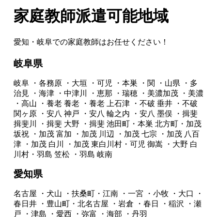
家庭教師派遣可能地域
愛知・岐阜での家庭教師はお任せください！
岐阜県
岐阜
・各務原
・大垣
・可児
・本巣
・関
・山県
・多
治見
・海津
・中津川
・恵那
・瑞穂
・美濃加茂
・美濃
・高山
・養老
養老
・養老
上石津
・不破
垂井
・不破
関ヶ原
・安八
神戸
・安八
輪之内
・安八
墨俣
・揖斐
揖斐川
・揖斐
大野
・揖斐
池田町・本巣
北方町・加茂
坂祝
・加茂
富加
・加茂
川辺
・加茂
七宗
・加茂
八百
津
・加茂
白川
・加茂
東白川村・可児
御嵩
・大野
白
川村・羽島
笠松
・羽島
岐南
愛知県
名古屋
・犬山
・扶桑町・江南
・一宮
・小牧
・大口
・
春日井
・豊山町・北名古屋
・岩倉
・春日
・稲沢
・瀬
戸
・津島
・愛西
・弥富
・海部
・丹羽