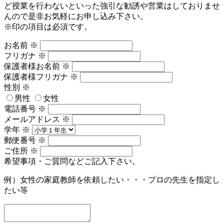
ど授業を行わないといった強引な勧誘や営業はしておりませ
んので是非お気軽にお申し込み下さい。
※印の項目は必須です。
お名前
※
フリガナ
※
保護者様お名前
※
保護者様フリガナ
※
性別
※
男性
女性
電話番号
※
メールアドレス
※
学年
※
郵便番号
※
ご住所
※
希望事項・ご質問などご記入下さい。
例）女性の家庭教師を依頼したい・・・プロの先生を指定し
たい等