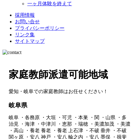
一ヶ月体験を終えて
採用情報
お問い合せ
プライバシーポリシー
リンク集
サイトマップ
家庭教師派遣可能地域
愛知・岐阜での家庭教師はお任せください！
岐阜県
岐阜
・各務原
・大垣
・可児
・本巣
・関
・山県
・多
治見
・海津
・中津川
・恵那
・瑞穂
・美濃加茂
・美濃
・高山
・養老
養老
・養老
上石津
・不破
垂井
・不破
関ヶ原
・安八
神戸
・安八
輪之内
・安八
墨俣
・揖斐