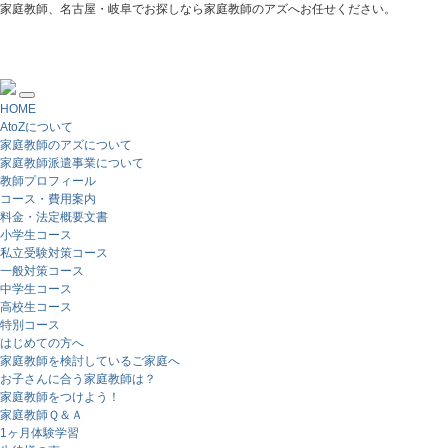
家庭教師、名古屋・岐阜でお探しなら家庭教師のアズへお任せください。
HOME
AtoZについて
家庭教師のアズについて
家庭教師派遣事業について
教師プロフィール
コース・費用案内
料金・法定概要文書
小学生コース
私立受験対策コース
一般対策コース
中学生コース
高校生コース
特別コース
はじめての方へ
家庭教師を検討しているご家庭へ
お子さんに合う家庭教師は？
家庭教師をつけよう！
家庭教師Ｑ＆Ａ
1ヶ月体験学習