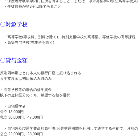
・保護者が岐阜県内に住所を有すること、または、県外募集枠の県立高等学校入
・生徒自身が第3子以降であること
〇対象学校
・高等学校(専攻科、別科は除く)、特別支援学校の高等部、専修学校の高等課程
・高等専門学校(専攻科を除く)
〇貸与金額
原則四半期ごとに本人の銀行口座に振り込まれる
入学支度金は初回振込み時のみ
・高等学校等の場合の修学資金
以下の金額区分のうち、希望する額を選択
・自宅通学者
公立 18,000円
私立 30,000円、47,000円
・自宅外及び通学費高額負担者(公共交通機関を利用して通学する生徒で、月額の通学
公立 23,000円、28,000円