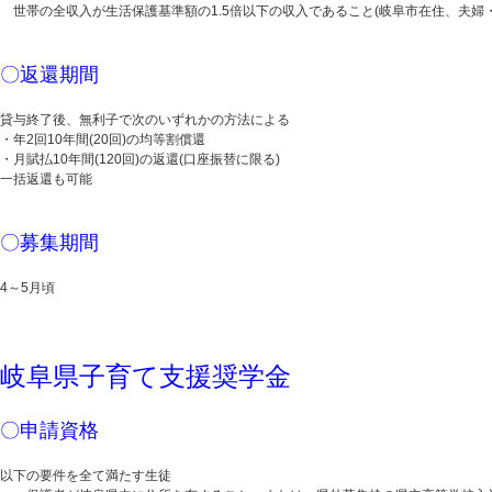
世帯の全収入が生活保護基準額の1.5倍以下の収入であること(岐阜市在住、夫婦・
〇返還期間
貸与終了後、無利子で次のいずれかの方法による
・年2回10年間(20回)の均等割償還
・月賦払10年間(120回)の返還(口座振替に限る)
一括返還も可能
〇募集期間
4～5月頃
岐阜県子育て支援奨学金
〇申請資格
以下の要件を全て満たす生徒