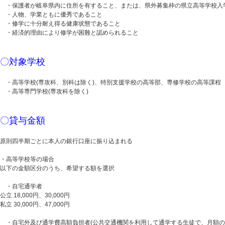
・保護者が岐阜県内に住所を有すること、または、県外募集枠の県立高等学校入
・人物、学業ともに優秀であること
・修学に十分耐え得る健康状態であること
・経済的理由により修学が困難と認められること
〇対象学校
・高等学校(専攻科、別科は除く)、特別支援学校の高等部、専修学校の高等課程
・高等専門学校(専攻科を除く)
〇貸与金額
原則四半期ごとに本人の銀行口座に振り込まれる
・高等学校等の場合
以下の金額区分のうち、希望する額を選択
・自宅通学者
公立 18,000円、30,000円
私立 30,000円、47,000円
・自宅外及び通学費高額負担者(公共交通機関を利用して通学する生徒で、月額の通学