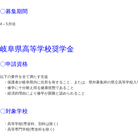
〇募集期間
4～5月頃
岐阜県高等学校奨学金
〇申請資格
以下の要件を全て満たす生徒
・保護者が岐阜県内に住所を有すること、または、県外募集枠の県立高等学校入
・修学に十分耐え得る健康状態であること
・経済的理由により修学が困難と認められること
〇対象学校
・高等学校(専攻科、別科は除く)
・高等専門学校(専攻科を除く)