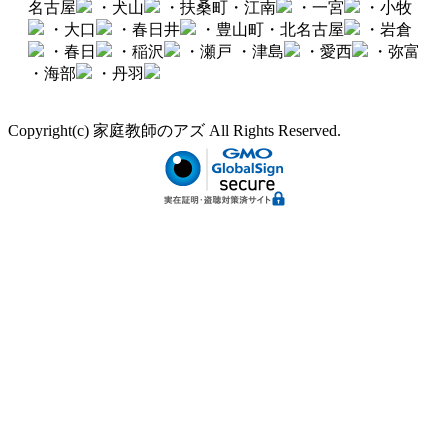
名古屋
・犬山
・扶桑町・江南
・一宮
・小牧
・大口
・春日井
・豊山町・北名古屋
・岩倉
・春日
・稲沢
・瀬戸
・津島
・愛西
・弥富
・海部
・丹羽
Copyright(c) 家庭教師のアズ All Rights Reserved.