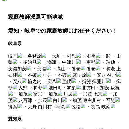
家庭教師派遣可能地域
愛知・岐阜での家庭教師はお任せください！
岐阜県
岐阜
・各務原
・大垣
・可児
・本巣
・関
・山
県
・多治見
・海津
・中津川
・恵那
・瑞穂
・
美濃加茂
・美濃
・高山
・養老
養老
・養老
上
石津
・不破
垂井
・不破
関ヶ原
・安八
神戸
・安八
輪之内
・安八
墨俣
・揖斐
揖斐川
・揖
斐
大野
・揖斐
池田町・本巣
北方町・加茂
坂祝
・加茂
富加
・加茂
川辺
・加茂
七宗
・加
茂
八百津
・加茂
白川
・加茂
東白川村・可児
御嵩
・大野
白川村・羽島
笠松
・羽島
岐南
愛知県