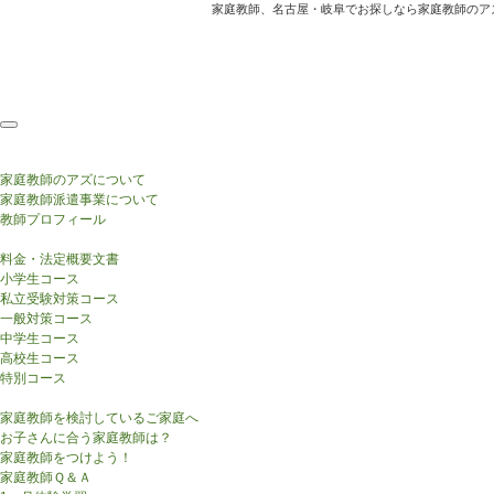
家庭教師、名古屋・岐阜でお探しなら家庭教師のア
HOME
AtoZについて
家庭教師のアズについて
家庭教師派遣事業について
教師プロフィール
コース・費用案内
料金・法定概要文書
小学生コース
私立受験対策コース
一般対策コース
中学生コース
高校生コース
特別コース
はじめての方へ
家庭教師を検討しているご家庭へ
お子さんに合う家庭教師は？
家庭教師をつけよう！
家庭教師Ｑ＆Ａ