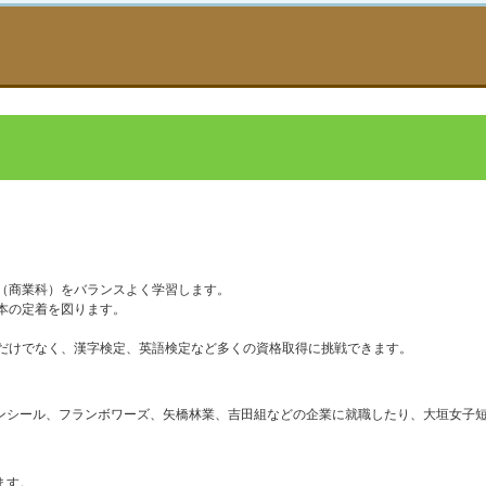
（商業科）をバランスよく学習します。
本の定着を図ります。
だけでなく、漢字検定、英語検定など多くの資格取得に挑戦できます。
ンシール、フランボワーズ、矢橋林業、吉田組などの企業に就職したり、大垣女子
ます。