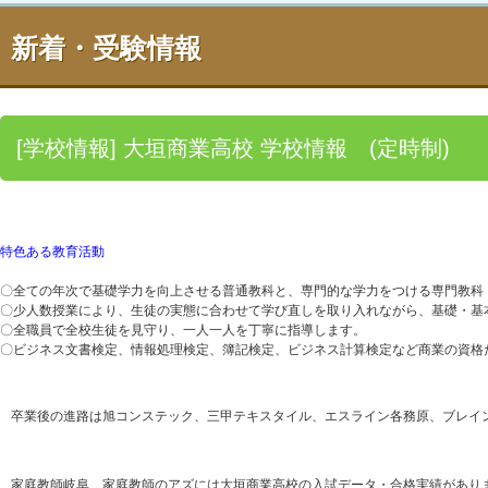
新着・受験情報
[学校情報] 大垣商業高校 学校情報 (定時制)
特色ある教育活動
〇全ての年次で基礎学力を向上させる普通教科と、専門的な学力をつける専門教科
〇少人数授業により、生徒の実態に合わせて学び直しを取り入れながら、基礎・基
〇全職員で全校生徒を見守り、一人一人を丁寧に指導します。
〇ビジネス文書検定、情報処理検定、簿記検定、ビジネス計算検定など商業の資格
卒業後の進路は旭コンステック、三甲テキスタイル、エスライン各務原、ブレイ
家庭教師岐阜 家庭教師のアズには大垣商業高校の入試データ・合格実績があり