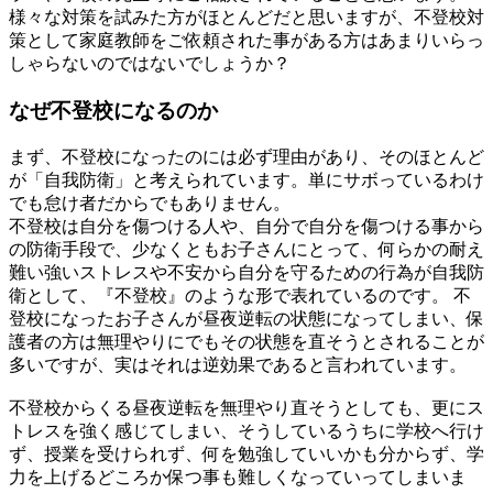
様々な対策を試みた方がほとんどだと思いますが、不登校対
策として家庭教師をご依頼された事がある方はあまりいらっ
しゃらないのではないでしょうか？
なぜ不登校になるのか
まず、不登校になったのには必ず理由があり、そのほとんど
が「自我防衛」と考えられています。単にサボっているわけ
でも怠け者だからでもありません。
不登校は自分を傷つける人や、自分で自分を傷つける事から
の防衛手段で、少なくともお子さんにとって、何らかの耐え
難い強いストレスや不安から自分を守るための行為が自我防
衛として、『不登校』のような形で表れているのです。 不
登校になったお子さんが昼夜逆転の状態になってしまい、保
護者の方は無理やりにでもその状態を直そうとされることが
多いですが、実はそれは逆効果であると言われています。
不登校からくる昼夜逆転を無理やり直そうとしても、更にス
トレスを強く感じてしまい、そうしているうちに学校へ行け
ず、授業を受けられず、何を勉強していいかも分からず、学
力を上げるどころか保つ事も難しくなっていってしまいま