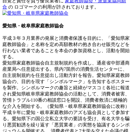
自覚と責任を負う優良業者に
家庭教師協会・派遣業協同組
合
の ロゴマークの利用が許されております。
愛知県・岐阜県家庭教師協会
平成３年３月業界の発展と消費者保護を目的に、「愛知県家
庭教師協会」と名称を定め高額教材の抱き合わせ販売などを
行わない業者であることを本会の参加資格とし、活動を開始
する。
愛知県家庭教師協会自主規制規約を作成し、通産省中部通商
産業局へ任意提出する。県内7箇所の消費生活センターに、
自主規制規約を任意提出し活動方針を報告。愛知県家庭教師
協会の、目的を現す「シンボルマーク」を告知するポスター
を製作。シンボルマークの趣旨と経緯がマスコミ各社に報道
され愛知県岐阜県家庭教師協会の活動として、消費者被害、
苦情トラブル110番の相談窓口を開設、消費者救済に積極的
な介入を開始する。（愛知県・岐阜県家庭教師協会に改称）
平成９年に愛知・岐阜家庭教師のアズも協会員として参加す
る。愛知県下の国公立私立大学の要請を受け、有名大学を騙
り悪質勧誘を繰り返す「悪質業者」の実態を協議するシンポ
ジュウムを開催する。 消費者代表と7大学を交えた会議の模