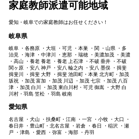
家庭教師派遣可能地域
愛知・岐阜での家庭教師はお任せください！
岐阜県
岐阜
・各務原
・大垣
・可児
・本巣
・関
・山県
・多
治見
・海津
・中津川
・恵那
・瑞穂
・美濃加茂
・美濃
・高山
・養老
養老
・養老
上石津
・不破
垂井
・不破
関ヶ原
・安八
神戸
・安八
輪之内
・安八
墨俣
・揖斐
揖斐川
・揖斐
大野
・揖斐
池田町・本巣
北方町・加茂
坂祝
・加茂
富加
・加茂
川辺
・加茂
七宗
・加茂
八百
津
・加茂
白川
・加茂
東白川村・可児
御嵩
・大野
白
川村・羽島
笠松
・羽島
岐南
愛知県
名古屋
・犬山
・扶桑町・江南
・一宮
・小牧
・大口
・
春日井
・豊山町・北名古屋
・岩倉
・春日
・稲沢
・瀬
戸
・津島
・愛西
・弥富
・海部
・丹羽