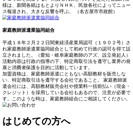
様は、新聞各紙はもとよりＮＨＫ、民放各社によってニュー
ス報道され、大きな反響を呼ぶ。 （名古屋市市政館）
家庭教師派遣業協同組合
平成１８年２月２２日関東経済産業局認可（１９０２号）さ
れ家庭教師派遣業協同組合として初めて行政の認可を得て設
立されました。（愛知・岐阜家庭教師のアズ、設立発起人）
活動内容は行政の指導の下、特定商取引法を遵守し業界の発
展と消費者保護を目的に活動しています。
加盟資格は、家庭教師派遣にともない高額教材を販売しな
い、特定商取引法を遵守する会社であること。 家庭教師派
遣会社には、高額教材販売会社や授業料一括前払い（現金・
クレジット）を採用している会社もあるので、注意が必要で
す。このような時は、家庭教師組合にご相談してください。
はじめての方へ