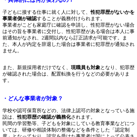
・具体的には何が変わるの？
子どもに接する仕事に就く人に対して、
性犯罪歴がないかを
事業者側が確認
することが義務付けられます。
事業者がこども家庭庁に確認を申請し、性犯罪歴がない場合
はその旨を事業者に交付し、性犯罪歴がある場合は本人に事
前通知がなされ、2週間以内なら訂正請求が可能です。ま
た、本人が内定を辞退した場合は事業者に犯罪歴が通知され
ません。
また、新規採用者だけでなく、
現職員も対象
となり、犯罪歴
が確認された場合は、配置転換を行うなどの必要がありま
す。
・どんな事業者が対象？
学校や認可保育所などの、法律上認可の対象となっている施
設は、
性犯罪歴の確認が義務化
されます。
民間の学習塾等、子どもを対象にしている教育事業などにつ
いては、研修や相談体制の整備などを条件とした「認定制
度」となっており、認定を受けた事業者は国によって公表さ