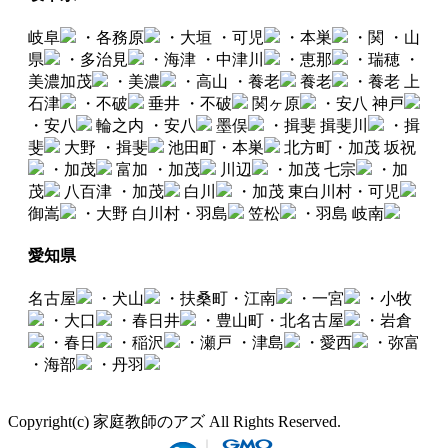
岐阜
・各務原
・大垣
・可児
・本巣
・関
・山
県
・多治見
・海津
・中津川
・恵那
・瑞穂
・
美濃加茂
・美濃
・高山
・養老
養老
・養老
上
石津
・不破
垂井
・不破
関ヶ原
・安八
神戸
・安八
輪之内
・安八
墨俣
・揖斐
揖斐川
・揖
斐
大野
・揖斐
池田町・本巣
北方町・加茂
坂祝
・加茂
富加
・加茂
川辺
・加茂
七宗
・加
茂
八百津
・加茂
白川
・加茂
東白川村・可児
御嵩
・大野
白川村・羽島
笠松
・羽島
岐南
愛知県
名古屋
・犬山
・扶桑町・江南
・一宮
・小牧
・大口
・春日井
・豊山町・北名古屋
・岩倉
・春日
・稲沢
・瀬戸
・津島
・愛西
・弥富
・海部
・丹羽
Copyright(c) 家庭教師のアズ All Rights Reserved.