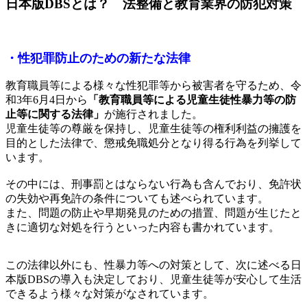
日本版DBSとは？ 法整備と教育業界の防犯対策
・性犯罪防止のための新たな法律
教育職員等による様々な性犯罪等から被害者を守るため、令
和3年6月4日から
「教育職員等による児童生徒性暴力等の防
止等に関する法律」
が施行されました。
児童生徒等の尊厳を保持し、児童生徒等の権利利益の擁護を
目的とした法律で、懲戒免職処分となり得る行為を列挙して
います。
その中には、刑事罰とはならない行為も含んでおり、免許状
の失効や再免許の条件についても述べられています。
また、問題の防止や早期発見のための措置、問題が生じたと
きに適切な対処を行うといった内容も書かれています。
この法律以外にも、性暴力等への対策として、次に述べる日
本版DBSの導入も決定しており、児童生徒等が安心して生活
できるよう様々な対策がなされています。