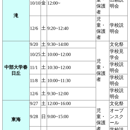
金
10/10
12:00~
保護
明会
者
滝
児
童・
学校説
土
12/6
9:20~12:40
保護
明会
者
9/20
土
9:30~14:00
文化祭
学校見
土
10/25
10:00~12:00
学会
児
学校説
中部大学春
土
童・
11/1
10:30~12:00
明会
日丘
保護
学校説
者
土
11/8
10:00~11:30
明会
学校説
土
12/6
9:30~12:00
明会
9/27
土
12:00~16:00
文化祭
児
オープ
9/28
日
9:00~15:00
童・
ンスク
東海
保護
ール
者
学校説