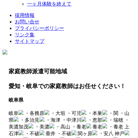
一ヶ月体験を終えて
採用情報
お問い合せ
プライバシーポリシー
リンク集
サイトマップ
家庭教師派遣可能地域
愛知・岐阜での家庭教師はお任せください！
岐阜県
岐阜
・各務原
・大垣
・可児
・本巣
・関
・山
県
・多治見
・海津
・中津川
・恵那
・瑞穂
・
美濃加茂
・美濃
・高山
・養老
養老
・養老
上
石津
・不破
垂井
・不破
関ヶ原
・安八
神戸