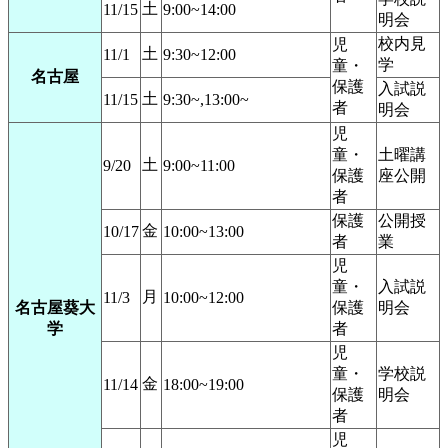
土
11/15
9:00~14:00
明会
校内見
児
土
11/1
9:30~12:00
学
童・
名古屋
保護
入試説
土
11/15
9:30~,13:00~
者
明会
児
童・
土曜講
土
9/20
9:00~11:00
保護
座公開
者
保護
公開授
金
10/17
10:00~13:00
者
業
児
童・
入試説
月
11/3
10:00~12:00
名古屋葵大
保護
明会
学
者
児
童・
学校説
金
11/14
18:00~19:00
保護
明会
者
児