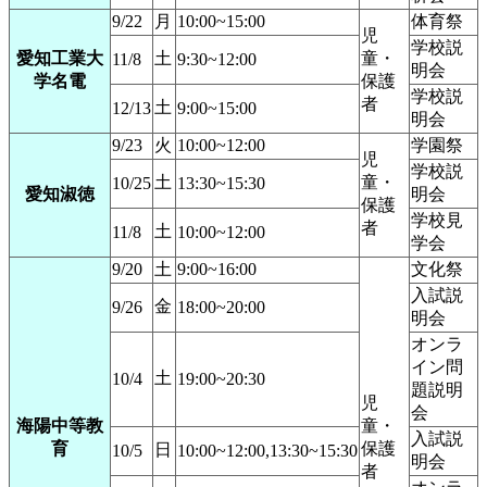
9/22
月
10:00~15:00
体育祭
児
学校説
愛知工業大
土
童・
11/8
9:30~12:00
明会
学名電
保護
学校説
者
土
12/13
9:00~15:00
明会
9/23
火
10:00~12:00
学園祭
児
学校説
土
童・
10/25
13:30~15:30
愛知淑徳
明会
保護
学校見
者
土
11/8
10:00~12:00
学会
9/20
土
9:00~16:00
文化祭
入試説
金
9/26
18:00~20:00
明会
オンラ
イン問
土
10/4
19:00~20:30
題説明
児
会
海陽中等教
童・
入試説
育
保護
日
10/5
10:00~12:00,13:30~15:30
明会
者