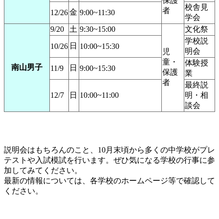
保護
校舎見
者
金
12/26
9:00~11:30
学会
9/20
土
9:30~15:00
文化祭
学校説
日
10/26
10:00~15:30
明会
児
童・
体験授
南山男子
日
11/9
9:00~15:30
保護
業
者
最終説
12/7
日
10:00~11:00
明・相
談会
説明会はもちろんのこと、10月末頃から多くの中学校がプレ
テストや入試模試を行います。ぜひ気になる学校の行事に参
加してみてください。
最新の情報については、各学校のホームページ等で確認して
ください。