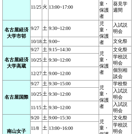
童・
葵見学
火
11/25
13:00~17:00
保護
週間
者
児
入試説
9/27
土
9:30~12:00
名古屋経済
童・
明会
大学市邨
保護
土
文化祭
10/18
9:00~
者
9/27
土
9:15~14:30
文化祭
児
学校説
名古屋経済
土
童・
10/25
9:30~12:00
明会
大学高蔵
保護
個別相
者
土
12/27
9:00~12:00
談会
9/27
土
9:30~15:00
学校祭
児
入試説
土
童・
10/25
9:30~12:00
名古屋国際
明会
保護
入試説
者
土
11/15
9:30~12:00
明会
9/20
土
9:00~15:30
文化祭
児
学校説
土
童・
11/8
13:00~16:00
南山女子
明会