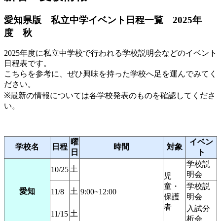
愛知県版 私立中学イベント日程一覧 2025年
度 秋
2025年度に私立中学校で行われる学校説明会などのイベント
日程表です。
こちらを参考に、ぜひ興味を持った学校へ足を運んでみてく
ださい。
※最新の情報については各学校発表のものを確認してくださ
い。
曜
イベン
学校名
日程
時間
対象
日
ト
学校説
土
10/25
明会
児
童・
学校説
愛知
土
11/8
9:00~12:00
保護
明会
者
入試分
土
11/15
析会