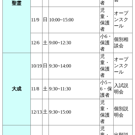
者
聖霊
児
オープ
童・
日
ンスク
11/9
10:00~15:00
保護
ール
者
小6・
個別相
12/6
土
9:00~12:30
保護
談会
者
児
オープ
童・
日
ンスク
10/19
9:30~14:00
保護
ール
者
小5～
入試説
大成
11/8
土
9:30~11:30
6・保
明会
護者
児
童・
個別説
土
12/13
9:30~15:00
保護
明会
者
児
童・
出願説