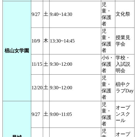
児
童・
土
文化祭
9/27
9:40~14:30
保護
者
児
童・
授業見
木
10/9
13:30~14:45
保護
学会
者
椙山女学園
小6・
学校・
11/15
土
9:30~12:00
保護
入試説
者
明会
児
童・
椙中ク
土
12/20
9:30~12:00
保護
ラブDay
者
児
オープ
童・
土
ンスク
9/27
9:00~11:05
保護
ール
者
児
オープ