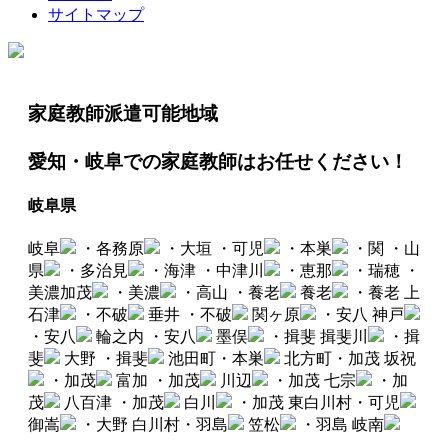
サイトマップ
家庭教師派遣可能地域
愛知・岐阜での家庭教師はお任せください！
岐阜県
岐阜
・各務原
・大垣
・可児
・本巣
・関
・山
県
・多治見
・海津
・中津川
・恵那
・瑞穂
・
美濃加茂
・美濃
・高山
・養老
養老
・養老
上
石津
・不破
垂井
・不破
関ヶ原
・安八
神戸
・安八
輪之内
・安八
墨俣
・揖斐
揖斐川
・揖
斐
大野
・揖斐
池田町・本巣
北方町・加茂
坂祝
・加茂
富加
・加茂
川辺
・加茂
七宗
・加
茂
八百津
・加茂
白川
・加茂
東白川村・可児
御嵩
・大野
白川村・羽島
笠松
・羽島
岐南