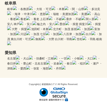
岐阜県
岐阜
・各務原
・大垣
・可児
・本巣
・関
・山県
・多治見
・海津
・中津川
・恵那
・瑞穂
・美濃加茂
・美濃
・高山
・養老
養老
・養老
上石津
・不破
垂井
・不破
関ヶ原
・
安八
神戸
・安八
輪之内
・安八
墨俣
・揖斐
揖斐川
・揖斐
大野
・揖斐
池田町・本巣
北方町・加茂
坂祝
・加茂
富加
・加茂
川辺
・加茂
七宗
・加茂
八百津
・加茂
白川
・加
茂
東白川村・可児
御嵩
・大野
白川村・羽島
笠松
・羽島
岐南
愛知県
名古屋
・犬山
・扶桑町・江南
・一宮
・小牧
・大口
・
春日井
・豊山町・北名古屋
・岩倉
・春日
・稲沢
・瀬戸
・
津島
・愛西
・弥富
・海部
・丹羽
Copyright(c) 家庭教師のアズ All Rights Reserved.