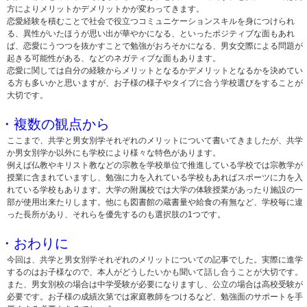
方によりメリットかデメリットかが変わってきます。
恋愛経験を積むことで社会で役立つコミュニケーションスキルを身につけられ
る、異性がいたほうが思い出が華やかになる、といったポジティブな面もあれ
ば、恋愛にうつつを抜かすことで勉強がおろそかになる、男女交際による問題が
起きる可能性がある、などのネガティブな面もあります。
恋愛に関しては自分の経験からメリットとなるかデメリットとなるかを決めてい
る方も多いかと思いますが、お子様の様子やタイプに合う学校選びをすることが
大切です。
・複数の観点から
ここまで、共学と男女別学それぞれのメリットについて書いてきましたが、共学
か男女別学か以外にも学校により様々な特色があります。
例えば仏教やキリスト教などの宗教を学校単位で推進している学校では宗教学が
授業に含まれていますし、勉強に力を入れている学校もあればスポーツに力を入
れている学校もあります。大学の附属校では大学の体験授業があったり施設の一
部が使用出来たりします。他にも図書館の蔵書量や給食の有無など、学校毎に違
った長所があり、それらを優先するのも選択肢の1つです。
・おわりに
今回は、共学と男女別学それぞれのメリットについての記事でした。実際に進学
するのはお子様なので、本人がどうしたいかも聞いて話し合うことが大切です。
また、男女別校の場合は中学受験が必要になりますし、公立の場合は高校受験が
必要です。お子様の成績次第では家庭教師をつけるなど、勉強面のサポートを手