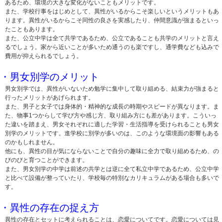
あるため、環境の大きな変化がないこともメリットです。
また、学校行事をはじめとして、異性がいるからこそ楽しいというメリットもあ
ります。異性がいるからこそ同性の良さを実感したり、仲間意識が強まるといっ
たこともあります。
また、公立中学は全て共学であるため、公立であることも共学のメリットと言え
るでしょう。家から近いことが多いため通うのも楽ですし、通学費なども込みで
費用が抑えられるでしょう。
・男女別学のメリット
男女別学では、異性がいないため勉学に集中して取り組める、結束力が強まると
行ったメリットがあげられます。
また、男子と女子では身体的・精神的な成長の時期やスピードが異なります。ま
た、物事1つからして学び方や感じ方、取り組み方にも差があります。こういっ
た違いを踏まえ、男女それぞれに適した学習・生活指導を受けられることも男女
別学のメリットです。進学校に別学が多いのは、このような環境面の影響もある
のかもしれません。
他にも、異性の目が気にならないことで自分の趣味に全力で取り組めるため、の
びのびと育つことができます。
また、男女別学の中学は前述の共学とは逆に全て私立中学であるため、公立中学
と比べて設備が整っていたり、学校毎の特別なカリキュラムがある場合も多いで
す。
・異性の存在の捉え方
異性の存在とセットに考えられることは、恋愛についてです。恋愛については見