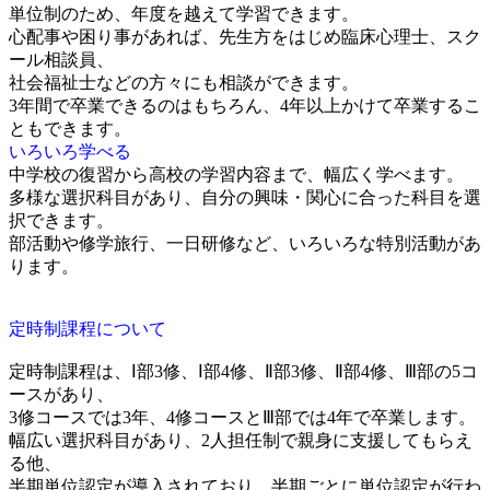
単位制のため、年度を越えて学習できます。
心配事や困り事があれば、先生方をはじめ臨床心理士、スク
ール相談員、
社会福祉士などの方々にも相談ができます。
3年間で卒業できるのはもちろん、4年以上かけて卒業するこ
ともできます。
いろいろ学べる
中学校の復習から高校の学習内容まで、幅広く学べます。
多様な選択科目があり、自分の興味・関心に合った科目を選
択できます。
部活動や修学旅行、一日研修など、いろいろな特別活動があ
ります。
定時制課程について
定時制課程は、Ⅰ部3修、Ⅰ部4修、Ⅱ部3修、Ⅱ部4修、Ⅲ部の5コ
ースがあり、
3修コースでは3年、4修コースとⅢ部では4年で卒業します。
幅広い選択科目があり、2人担任制で親身に支援してもらえ
る他、
半期単位認定が導入されており、半期ごとに単位認定が行わ