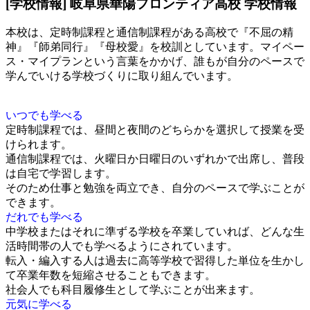
[学校情報] 岐阜県華陽フロンティア高校 学校情報
本校は、定時制課程と通信制課程がある高校で『不屈の精
神』『師弟同行』『母校愛』を校訓としています。マイペー
ス・マイプランという言葉をかかげ、誰もが自分のペースで
学んでいける学校づくりに取り組んでいます。
いつでも学べる
定時制課程では、昼間と夜間のどちらかを選択して授業を受
けられます。
通信制課程では、火曜日か日曜日のいずれかで出席し、普段
は自宅で学習します。
そのため仕事と勉強を両立でき、自分のペースで学ぶことが
できます。
だれでも学べる
中学校またはそれに準ずる学校を卒業していれば、どんな生
活時間帯の人でも学べるようにされています。
転入・編入する人は過去に高等学校で習得した単位を生かし
て卒業年数を短縮させることもできます。
社会人でも科目履修生として学ぶことが出来ます。
元気に学べる