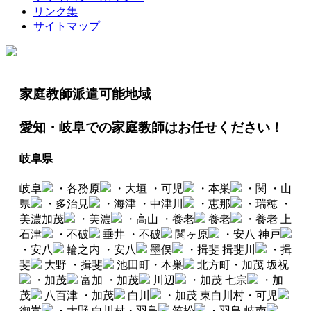
リンク集
サイトマップ
家庭教師派遣可能地域
愛知・岐阜での家庭教師はお任せください！
岐阜県
岐阜
・各務原
・大垣
・可児
・本巣
・関
・山
県
・多治見
・海津
・中津川
・恵那
・瑞穂
・
美濃加茂
・美濃
・高山
・養老
養老
・養老
上
石津
・不破
垂井
・不破
関ヶ原
・安八
神戸
・安八
輪之内
・安八
墨俣
・揖斐
揖斐川
・揖
斐
大野
・揖斐
池田町・本巣
北方町・加茂
坂祝
・加茂
富加
・加茂
川辺
・加茂
七宗
・加
茂
八百津
・加茂
白川
・加茂
東白川村・可児
御嵩
・大野
白川村・羽島
笠松
・羽島
岐南