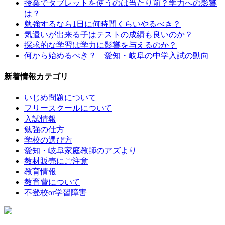
授業でタブレットを使うのは当たり前？学力への影響
は？
勉強するなら1日に何時間くらいやるべき？
気遣いが出来る子はテストの成績も良いのか？
探求的な学習は学力に影響を与えるのか？
何から始めるべき？ 愛知・岐阜の中学入試の動向
新着情報カテゴリ
いじめ問題について
フリースクールについて
入試情報
勉強の仕方
学校の選び方
愛知・岐阜家庭教師のアズより
教材販売にご注意
教育情報
教育費について
不登校or学習障害