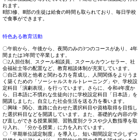
れます。
Ⅱ部3修、Ⅲ部の生徒は給食の時間も取られており、毎日学校
で食事ができます。
特色ある教育活動
〇午前から、午後から、夜間のみの3つのコースがあり、4年
間または3年間で卒業します。
〇2人担任制、スクール相談員、スクールカウンセラー、社
会福祉士等の配置など、教育相談体制が充実しています。
〇自己表現と他者と関わる力を育成し、人間関係をよりうま
く築くための「ソーシャルスキルトレーニング」や、学校設
定科目「演劇表現」を行っています。さらに、令和4年度か
ら、日本語に不慣れな生徒向けに学校設定科目「日本語」を
開講しました。自立した社会生活を送る力を養います。
〇興味・関心、進路に合わせた選択科目や資格取得を目指し
た選択科目などを開講しています。また、基礎的な内容の学
び直しができる授業展開、習熟度別クラスや少人数指導を取
り入れ、「分かる授業」に力を入れています。
〇「半期単位認定制度」を導入し、短い期間設定で少しずつ