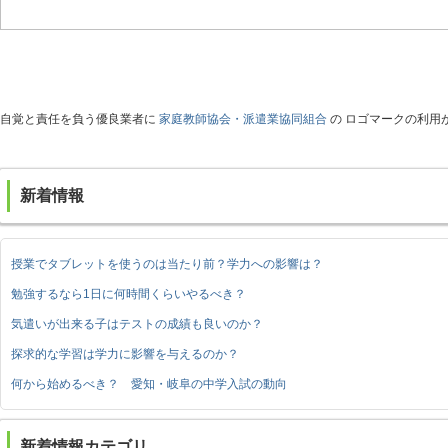
自覚と責任を負う優良業者に
家庭教師協会・派遣業協同組合
の ロゴマークの利用
新着情報
授業でタブレットを使うのは当たり前？学力への影響は？
勉強するなら1日に何時間くらいやるべき？
気遣いが出来る子はテストの成績も良いのか？
探求的な学習は学力に影響を与えるのか？
何から始めるべき？ 愛知・岐阜の中学入試の動向
新着情報カテゴリ