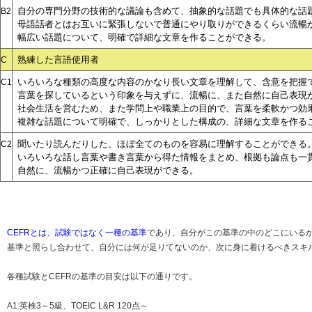
自分の専門分野の技術的な議論も含めて、抽象的な話題でも具体的な話
B2
母語話者とはお互いに緊張しないで普通にやり取りができるくらい流暢
幅広い話題について、明確で詳細な文章を作ることができる。
熟練した言語使用者
C
いろいろな種類の高度な内容のかなり長い文章を理解して、含意を把握
C1
言葉を探しているという印象を与えずに、流暢に、また自然に自己表現
社会生活を営むため、また学問上や職業上の目的で、言葉を柔軟かつ効
複雑な話題について明確で、しっかりとした構成の、詳細な文章を作る
聞いたり読んだりした、ほぼ全てのものを容易に理解することができる
C2
いろいろな話し言葉や書き言葉から得た情報をまとめ、根拠も論点も一
自然に、流暢かつ正確に自己表現ができる。
CEFRとは、試験ではなく一種の基準
であり、自分がこの基準の中のどこにいる
基準と照らし合わせて、自分には何が足りてないのか、次に身に着けるべきスキ
各種試験とCEFRの基準の目安は以下の通りです。
A1:英検3～5級、TOEIC L&R 120点～