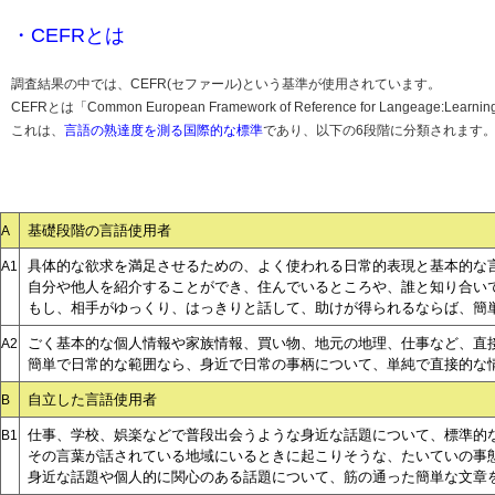
・CEFRとは
調査結果の中では、CEFR(セファール)という基準が使用されています。
CEFRとは「Common European Framework of Reference for Langeage
これは、
言語の熟達度を測る国際的な標準
であり、以下の6段階に分類されます
基礎段階の言語使用者
A
具体的な欲求を満足させるための、よく使われる日常的表現と基本的な
A1
自分や他人を紹介することができ、住んでいるところや、誰と知り合い
もし、相手がゆっくり、はっきりと話して、助けが得られるならば、簡
ごく基本的な個人情報や家族情報、買い物、地元の地理、仕事など、直
A2
簡単で日常的な範囲なら、身近で日常の事柄について、単純で直接的な
自立した言語使用者
B
仕事、学校、娯楽などで普段出会うような身近な話題について、標準的
B1
その言葉が話されている地域にいるときに起こりそうな、たいていの事
身近な話題や個人的に関心のある話題について、筋の通った簡単な文章