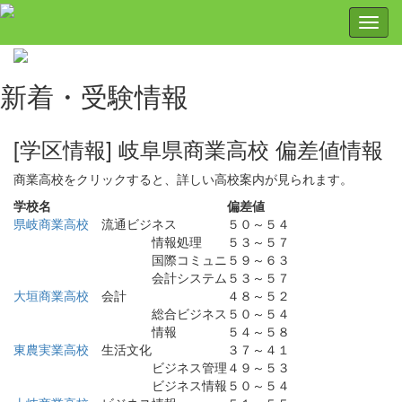
新着・受験情報
[学区情報] 岐阜県商業高校 偏差値情報
商業高校をクリックすると、詳しい高校案内が見られます。
学校名
偏差値
県岐商業高校
流通ビジネス
５０～５４
情報処理
５３～５７
国際コミュニ
５９～６３
会計システム
５３～５７
大垣商業高校
会計
４８～５２
総合ビジネス
５０～５４
情報
５４～５８
東農実業高校
生活文化
３７～４１
ビジネス管理
４９～５３
ビジネス情報
５０～５４