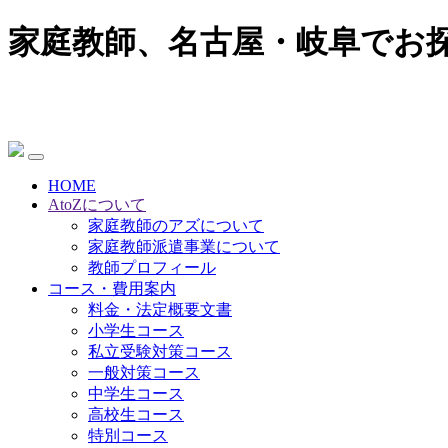
家庭教師、名古屋・岐阜でお
HOME
AtoZについて
家庭教師のアズについて
家庭教師派遣事業について
教師プロフィール
コース・費用案内
料金・法定概要文書
小学生コース
私立受験対策コース
一般対策コース
中学生コース
高校生コース
特別コース