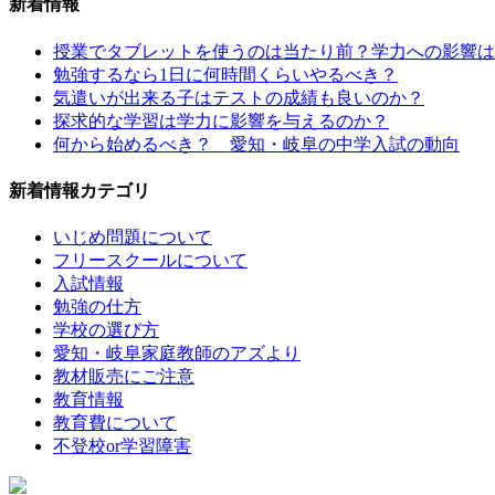
新着情報
授業でタブレットを使うのは当たり前？学力への影響は
勉強するなら1日に何時間くらいやるべき？
気遣いが出来る子はテストの成績も良いのか？
探求的な学習は学力に影響を与えるのか？
何から始めるべき？ 愛知・岐阜の中学入試の動向
新着情報カテゴリ
いじめ問題について
フリースクールについて
入試情報
勉強の仕方
学校の選び方
愛知・岐阜家庭教師のアズより
教材販売にご注意
教育情報
教育費について
不登校or学習障害