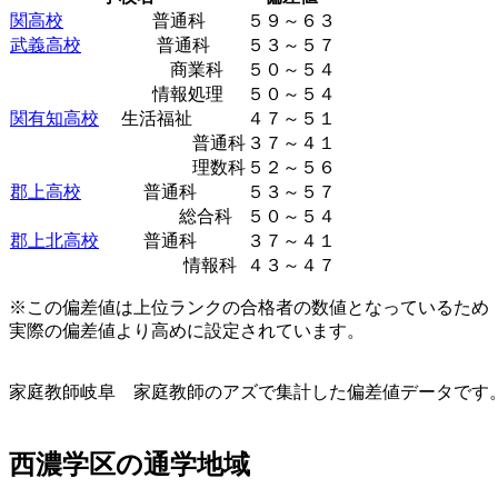
関高校
普通科
５９～６３
武義高校
普通科
５３～５７
商業科
５０～５４
情報処理
５０～５４
関有知高校
生活福祉
４７～５１
普通科
３７～４１
理数科
５２～５６
郡上高校
普通科
５３～５７
総合科
５０～５４
郡上北高校
普通科
３７～４１
情報科
４３～４７
※この偏差値は上位ランクの合格者の数値となっているため
実際の偏差値より高めに設定されています。
家庭教師岐阜 家庭教師のアズで集計した偏差値データです
西濃学区の通学地域