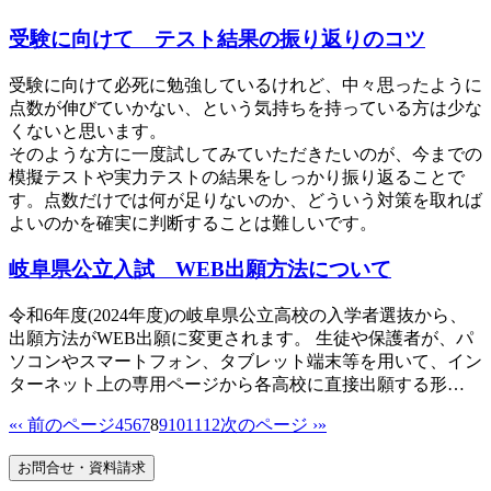
受験に向けて テスト結果の振り返りのコツ
受験に向けて必死に勉強しているけれど、中々思ったように
点数が伸びていかない、という気持ちを持っている方は少な
くないと思います。
そのような方に一度試してみていただきたいのが、今までの
模擬テストや実力テストの結果をしっかり振り返ることで
す。点数だけでは何が足りないのか、どういう対策を取れば
よいのかを確実に判断することは難しいです。
岐阜県公立入試 WEB出願方法について
令和6年度(2024年度)の岐阜県公立高校の入学者選抜から、
出願方法がWEB出願に変更されます。 生徒や保護者が、パ
ソコンやスマートフォン、タブレット端末等を用いて、イン
ターネット上の専用ページから各高校に直接出願する形…
«
‹ 前のページ
4
5
6
7
8
9
10
11
12
次のページ ›
»
お問合せ・資料請求