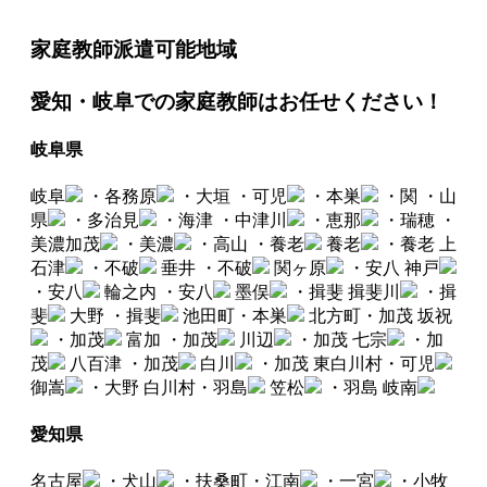
家庭教師派遣可能地域
愛知・岐阜での家庭教師はお任せください！
岐阜県
岐阜
・各務原
・大垣
・可児
・本巣
・関
・山
県
・多治見
・海津
・中津川
・恵那
・瑞穂
・
美濃加茂
・美濃
・高山
・養老
養老
・養老
上
石津
・不破
垂井
・不破
関ヶ原
・安八
神戸
・安八
輪之内
・安八
墨俣
・揖斐
揖斐川
・揖
斐
大野
・揖斐
池田町・本巣
北方町・加茂
坂祝
・加茂
富加
・加茂
川辺
・加茂
七宗
・加
茂
八百津
・加茂
白川
・加茂
東白川村・可児
御嵩
・大野
白川村・羽島
笠松
・羽島
岐南
愛知県
名古屋
・犬山
・扶桑町・江南
・一宮
・小牧