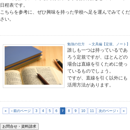
日程表です。
こちらを参考に、ぜひ興味を持った学校へ足を運んでみてくだ
さい。
勉強の仕方 ～文具編【定規、ノート】
誰しも一つは持っているであ
ろう定規ですが、ほとんどの
場合は直線を引くために使っ
ているものでしょう。
ですが、直線を引く以外にも
活用方法があります。
«
‹ 前のページ
3
4
5
6
8
9
10
11
次のページ ›
»
7
お問合せ・資料請求