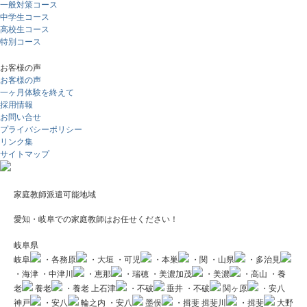
一般対策コース
中学生コース
高校生コース
特別コース
お客様の声
お客様の声
一ヶ月体験を終えて
採用情報
お問い合せ
プライバシーポリシー
リンク集
サイトマップ
家庭教師派遣可能地域
愛知・岐阜での家庭教師はお任せください！
岐阜県
岐阜
・各務原
・大垣
・可児
・本巣
・関
・山県
・多治見
・海津
・中津川
・恵那
・瑞穂
・美濃加茂
・美濃
・高山
・養
老
養老
・養老
上石津
・不破
垂井
・不破
関ヶ原
・安八
神戸
・安八
輪之内
・安八
墨俣
・揖斐
揖斐川
・揖斐
大野