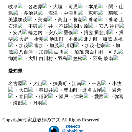
岐阜
・各務原
・大垣
・可児
・本巣
・関
・山
県
・多治見
・海津
・中津川
・恵那
・瑞穂
・
美濃加茂
・美濃
・高山
・養老
養老
・養老
上
石津
・不破
垂井
・不破
関ヶ原
・安八
神戸
・安八
輪之内
・安八
墨俣
・揖斐
揖斐川
・揖
斐
大野
・揖斐
池田町・本巣
北方町・加茂
坂祝
・加茂
富加
・加茂
川辺
・加茂
七宗
・加
茂
八百津
・加茂
白川
・加茂
東白川村・可児
御嵩
・大野
白川村・羽島
笠松
・羽島
岐南
愛知県
名古屋
・犬山
・扶桑町・江南
・一宮
・小牧
・大口
・春日井
・豊山町・北名古屋
・岩倉
・春日
・稲沢
・瀬戸
・津島
・愛西
・弥富
・海部
・丹羽
Copyright(c) 家庭教師のアズ All Rights Reserved.