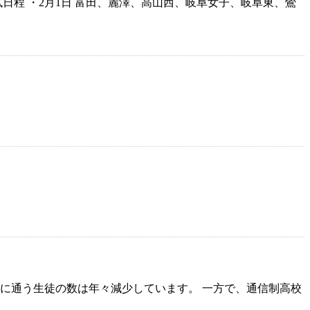
試日程 ・2月1日 富田、麗澤、高山西、岐阜女子、岐阜東、鶯
に通う生徒の数は年々減少しています。 一方で、通信制高校