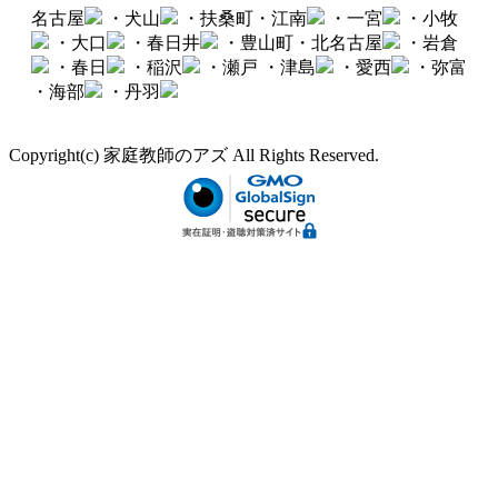
名古屋
・犬山
・扶桑町・江南
・一宮
・小牧
・大口
・春日井
・豊山町・北名古屋
・岩倉
・春日
・稲沢
・瀬戸
・津島
・愛西
・弥富
・海部
・丹羽
Copyright(c) 家庭教師のアズ All Rights Reserved.