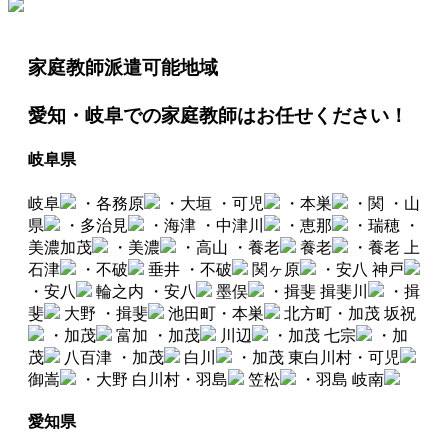
家庭教師派遣可能地域
愛知・岐阜での家庭教師はお任せください！
岐阜県
岐阜
・各務原
・大垣
・可児
・本巣
・関
・山
県
・多治見
・海津
・中津川
・恵那
・瑞穂
・
美濃加茂
・美濃
・高山
・養老
養老
・養老
上
石津
・不破
垂井
・不破
関ヶ原
・安八
神戸
・安八
輪之内
・安八
墨俣
・揖斐
揖斐川
・揖
斐
大野
・揖斐
池田町・本巣
北方町・加茂
坂祝
・加茂
富加
・加茂
川辺
・加茂
七宗
・加
茂
八百津
・加茂
白川
・加茂
東白川村・可児
御嵩
・大野
白川村・羽島
笠松
・羽島
岐南
愛知県