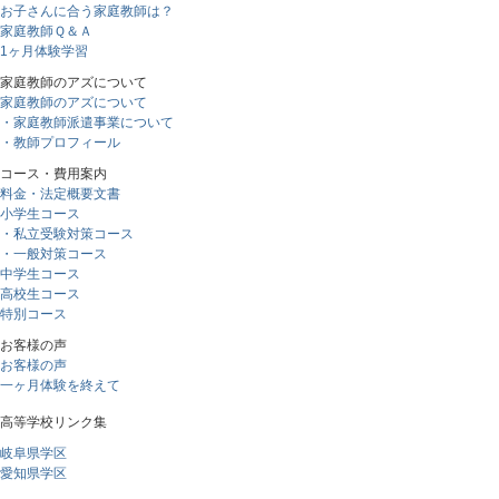
お子さんに合う家庭教師は？
家庭教師Ｑ＆Ａ
1ヶ月体験学習
家庭教師のアズについて
家庭教師のアズについて
・家庭教師派遣事業について
・教師プロフィール
コース・費用案内
料金・法定概要文書
小学生コース
・私立受験対策コース
・一般対策コース
中学生コース
高校生コース
特別コース
お客様の声
お客様の声
一ヶ月体験を終えて
高等学校リンク集
岐阜県学区
愛知県学区