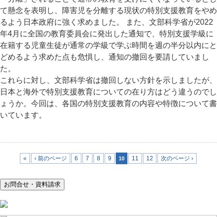
て懸念を表明し、障害児を分離する現状の特別支援教育をやめ
るよう日本政府に強く求めました。 また、文部科学省が2022
年4月に全国の教育委員会に発出した通知で、特別支援学級に
在籍する児童生徒が通常の学級で学ぶ時間を週の半分以内にと
どめるよう求めた点も危惧し、通知の撤回を要請していまし
た。
これらに対し、文部科学省は撤回しない方針を示しましたが、
日本と海外で特別支援教育についての在り方はどう違うのでし
ょうか。今回は、各国の特別支援教育の内容や特徴について書
いています。
«
‹ 前のページ
6
7
8
9
11
12
次のページ ›
10
お問合せ・資料請求