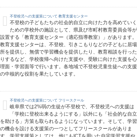
不登校児への支援策について 教育支援センター
不登校の子どもたちの社会的自立に向けた力を高めていく
ための学校外の施設として、県及び市町村教育委員会等が
設置する「教育支援センター（適応指導教室）」があります。
教育支援センターは、不登校、引きこもりなどの子どもに居場
所を提供し、無償で学習機会を提供したり、教育相談を行った
りするなど、学校復帰へ向けた支援や、受験に向けた支援を心
理面・学習面等で行います。各地域で不登校児童生徒への支援
の中核的な役割を果たしています。
不登校児への支援策について フリースクール
岐阜県では2%弱の生徒が不登校で、不登校児への支援は
「学校に登校出来るようにする」以外にも「社会的な自立
を助ける」方策も取られるようになっています。そして、学習
の機会を設ける支援策の一つとしてフリースクールがありま
す。学習支援策としては、他にもICTを用いた自宅学習支援や