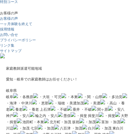
特別コース
お客様の声
お客様の声
一ヶ月体験を終えて
採用情報
お問い合せ
プライバシーポリシー
リンク集
サイトマップ
家庭教師派遣可能地域
愛知・岐阜での家庭教師はお任せください！
岐阜県
岐阜
・各務原
・大垣
・可児
・本巣
・関
・山県
・多治見
・海津
・中津川
・恵那
・瑞穂
・美濃加茂
・美濃
・高山
・養
老
養老
・養老
上石津
・不破
垂井
・不破
関ヶ原
・安八
神戸
・安八
輪之内
・安八
墨俣
・揖斐
揖斐川
・揖斐
大野
・揖斐
池田町・本巣
北方町・加茂
坂祝
・加茂
富加
・加茂
川辺
・加茂
七宗
・加茂
八百津
・加茂
白川
・加茂
東白川