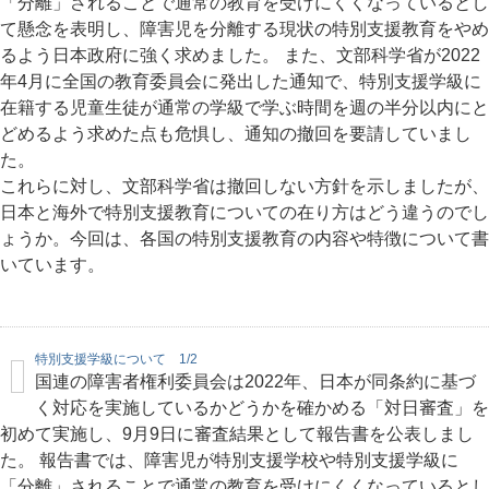
「分離」されることで通常の教育を受けにくくなっているとし
て懸念を表明し、障害児を分離する現状の特別支援教育をやめ
るよう日本政府に強く求めました。 また、文部科学省が2022
年4月に全国の教育委員会に発出した通知で、特別支援学級に
在籍する児童生徒が通常の学級で学ぶ時間を週の半分以内にと
どめるよう求めた点も危惧し、通知の撤回を要請していまし
た。
これらに対し、文部科学省は撤回しない方針を示しましたが、
日本と海外で特別支援教育についての在り方はどう違うのでし
ょうか。今回は、各国の特別支援教育の内容や特徴について書
いています。
特別支援学級について 1/2
国連の障害者権利委員会は2022年、日本が同条約に基づ
く対応を実施しているかどうかを確かめる「対日審査」を
初めて実施し、9月9日に審査結果として報告書を公表しまし
た。 報告書では、障害児が特別支援学校や特別支援学級に
「分離」されることで通常の教育を受けにくくなっているとし