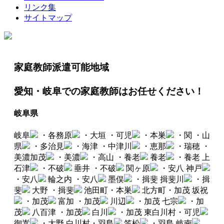
リンク集
サイトマップ
家庭教師派遣可能地域
愛知・岐阜での家庭教師はお任せください！
岐阜県
岐阜
・各務原
・大垣
・可児
・本巣
・関
・山
県
・多治見
・海津
・中津川
・恵那
・瑞穂
・
美濃加茂
・美濃
・高山
・養老
養老
・養老
上
石津
・不破
垂井
・不破
関ヶ原
・安八
神戸
・安八
輪之内
・安八
墨俣
・揖斐
揖斐川
・揖
斐
大野
・揖斐
池田町・本巣
北方町・加茂
坂祝
・加茂
富加
・加茂
川辺
・加茂
七宗
・加
茂
八百津
・加茂
白川
・加茂
東白川村・可児
御嵩
・大野
白川村・羽島
笠松
・羽島
岐南